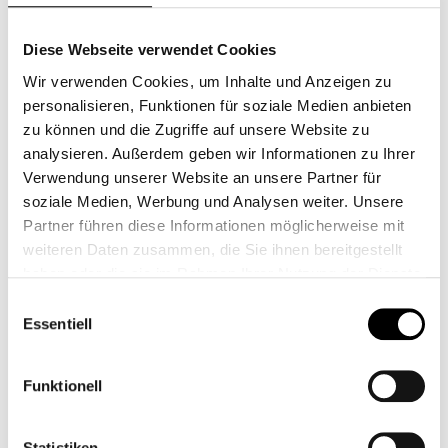
Mag. Peter Pratl
Diese Webseite verwendet Cookies
Wir verwenden Cookies, um Inhalte und Anzeigen zu
Ehrenamtlicher Obmann
personalisieren, Funktionen für soziale Medien anbieten
RA Dr. Christian Schoberl
zu können und die Zugriffe auf unsere Website zu
analysieren. Außerdem geben wir Informationen zu Ihrer
Obmann-Stellvertreter
Verwendung unserer Website an unsere Partner für
soziale Medien, Werbung und Analysen weiter. Unsere
RA MMag. Dr. Herbert Greiml
Partner führen diese Informationen möglicherweise mit
weiteren Daten zusammen, die Sie ihnen bereitgestellt
Finanzreferent
haben oder die sie im Rahmen Ihrer Nutzung der Dienste
gesammelt haben.
Einwilligungsauswahl
KRin Adelheid Moretti
Essentiell
Finanzreferent-Stellvertreterin
Funktionell
Mag. Anton Lampl
Statistiken