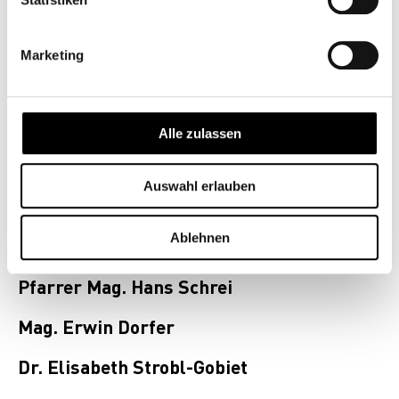
Schriftführer
DI Anton Wallner
Marketing
Schriftführer-Stellvertreter
Prim. Dr. Bernhard Bauer
Alle zulassen
Rechnungsprüfer
Auswahl erlauben
Mag. Helmut Müllner
Ablehnen
OStR. Prof. Mag. phil. Peter Rindler
Pfarrer Mag. Hans Schrei
Mag. Erwin Dorfer
Dr. Elisabeth Strobl-Gobiet