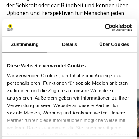
der Sehkraft oder gar Blindheit und können über
Optionen und Perspektiven für Menschen jeden
Alters Ratschläge für eine bessere
Lebensgestaltung geben.
In unserem
Beratungszentrum
finden Sie
Zustimmung
Details
Über Cookies
Antworten auf allgemeine Fragen und Hilfe im
Umgang mit Behörden, mögliche
Unterstützungsangebote und
Trainings
. Die
Diese Webseite verwendet Cookies
Arbeitsassistenz
bemüht sich um die Inklusion in
Wir verwenden Cookies, um Inhalte und Anzeigen zu
den Arbeitsmarkt oder die Arbeitsplatzerhaltung.
personalisieren, Funktionen für soziale Medien anbieten
zu können und die Zugriffe auf unsere Website zu
analysieren. Außerdem geben wir Informationen zu Ihrer
Verwendung unserer Website an unsere Partner für
soziale Medien, Werbung und Analysen weiter. Unsere
Partner führen diese Informationen möglicherweise mit
weiteren Daten zusammen, die Sie ihnen bereitgestellt
haben oder die sie im Rahmen Ihrer Nutzung der Dienste