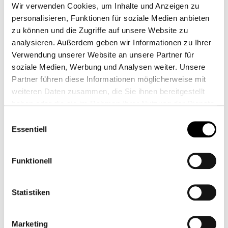
freiwillig in der Wohngemeinschaft wohnen
Wir verwenden Cookies, um Inhalte und Anzeigen zu
wollen
personalisieren, Funktionen für soziale Medien anbieten
zu können und die Zugriffe auf unsere Website zu
selbstbestimmt und eigenverantwortlich
analysieren. Außerdem geben wir Informationen zu Ihrer
handeln bzw. handeln wollen
Verwendung unserer Website an unsere Partner für
einen gültigen Bescheid besitzen.
soziale Medien, Werbung und Analysen weiter. Unsere
Partner führen diese Informationen möglicherweise mit
weiteren Daten zusammen, die Sie ihnen bereitgestellt
Unsere Begleitung
haben oder die sie im Rahmen Ihrer Nutzung der Dienste
Das multiprofessionelle Team der
gesammelt haben.
Einwilligungsauswahl
Wohngemeinschaft unterstützt die
Essentiell
Bewohner:innen in folgenden
Schwerpunktbereichen:
Funktionell
Alltagshandeln (Einkaufen, Putzen, Kochen,
Finanzen, Feste organisieren, rechtliche Fragen,
Statistiken
Arztbesuche, Behörden, schwierige
Lebenssituationen)
Marketing
Soziale Kompetenz (Persönliche